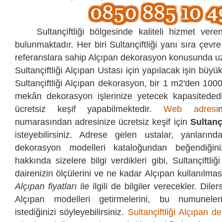
Sultançiftliği bölgesinde kaliteli hizmet vere
bulunmaktadır. Her biri Sultançiftliği yanı sıra çevre
referanslara sahip Alçıpan dekorasyon konusunda uz
Sultançiftliği Alçıpan Ustası için yapılacak işin büyü
Sultançiftliği Alçıpan dekorasyon, bir 1 m2'den 100
mekân dekorasyon işlerinize yetecek kapasitededi
ücretsiz keşif yapabilmektedir.
Web adresi
numarasından
adresinize ücretsiz keşif için
Sultanç
isteyebilirsiniz. Adrese gelen ustalar, yanlarında
dekorasyon modelleri kataloğundan beğendiğini
hakkında sizelere bilgi verdikleri gibi, Sultançiftliğ
dairenizin ölçülerini ve ne kadar Alçıpan kullanılması 
Alçıpan fiyatları
ile ilgili de bilgiler verecekler. Dile
Alçıpan modelleri getirmelerini, bu numuneler
istediğinizi söyleyebilirsiniz.
Sultançiftliği Alçıpan 