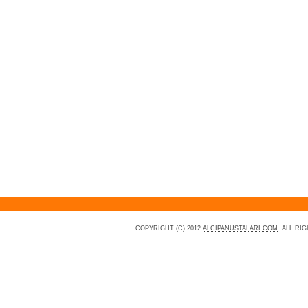
COPYRIGHT (C) 2012
ALCIPANUSTALARI.COM
. ALL RI