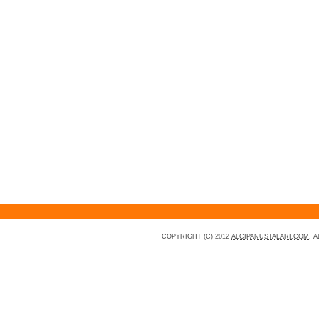
COPYRIGHT (C) 2012
ALCIPANUSTALARI.COM
. 