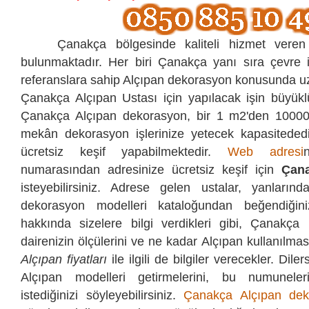
Çanakça bölgesinde kaliteli hizmet veren 
bulunmaktadır. Her biri Çanakça yanı sıra çevre i
referanslara sahip Alçıpan dekorasyon konusunda uz
Çanakça Alçıpan Ustası için yapılacak işin büyükl
Çanakça Alçıpan dekorasyon, bir 1 m2'den 10000
mekân dekorasyon işlerinize yetecek kapasitededi
ücretsiz keşif yapabilmektedir.
Web adresi
numarasından
adresinize ücretsiz keşif için
Çana
isteyebilirsiniz. Adrese gelen ustalar, yanlarında
dekorasyon modelleri kataloğundan beğendiğini
hakkında sizelere bilgi verdikleri gibi, Çanakça 
dairenizin ölçülerini ve ne kadar Alçıpan kullanılması 
Alçıpan fiyatları
ile ilgili de bilgiler verecekler. Dile
Alçıpan modelleri getirmelerini, bu numuneler
istediğinizi söyleyebilirsiniz.
Çanakça Alçıpan dek