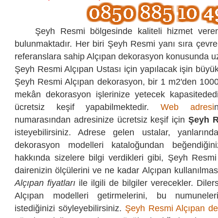
Şeyh Resmi bölgesinde kaliteli hizmet veren
bulunmaktadır. Her biri Şeyh Resmi yanı sıra çevre 
referanslara sahip Alçıpan dekorasyon konusunda uz
Şeyh Resmi Alçıpan Ustası için yapılacak işin büyük
Şeyh Resmi Alçıpan dekorasyon, bir 1 m2'den 1000
mekân dekorasyon işlerinize yetecek kapasitededi
ücretsiz keşif yapabilmektedir.
Web adresi
numarasından
adresinize ücretsiz keşif için
Şeyh R
isteyebilirsiniz. Adrese gelen ustalar, yanlarında
dekorasyon modelleri kataloğundan beğendiğini
hakkında sizelere bilgi verdikleri gibi, Şeyh Resmi
dairenizin ölçülerini ve ne kadar Alçıpan kullanılması 
Alçıpan fiyatları
ile ilgili de bilgiler verecekler. Dile
Alçıpan modelleri getirmelerini, bu numuneler
istediğinizi söyleyebilirsiniz.
Şeyh Resmi Alçıpan d