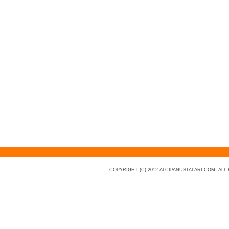
COPYRIGHT (C) 2012
ALCIPANUSTALARI.COM
. AL