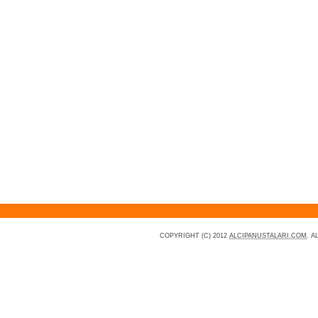
COPYRIGHT (C) 2012
ALCIPANUSTALARI.COM
. 