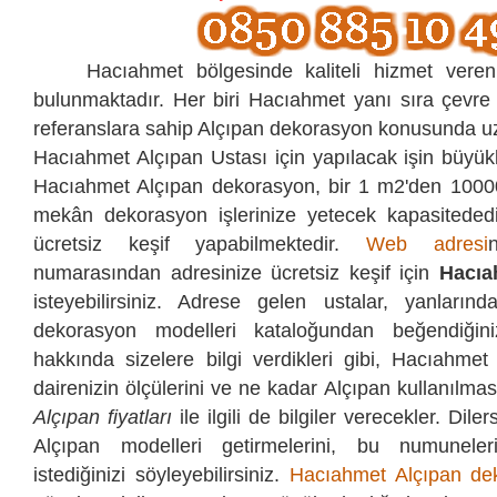
Hacıahmet bölgesinde kaliteli hizmet veren 
bulunmaktadır. Her biri Hacıahmet yanı sıra çevre i
referanslara sahip Alçıpan dekorasyon konusunda uz
Hacıahmet Alçıpan Ustası için yapılacak işin büyükl
Hacıahmet Alçıpan dekorasyon, bir 1 m2'den 1000
mekân dekorasyon işlerinize yetecek kapasitededi
ücretsiz keşif yapabilmektedir.
Web adresi
numarasından
adresinize ücretsiz keşif için
Hacıa
isteyebilirsiniz. Adrese gelen ustalar, yanlarında
dekorasyon modelleri kataloğundan beğendiğini
hakkında sizelere bilgi verdikleri gibi, Hacıahmet 
dairenizin ölçülerini ve ne kadar Alçıpan kullanılması 
Alçıpan fiyatları
ile ilgili de bilgiler verecekler. Dile
Alçıpan modelleri getirmelerini, bu numuneler
istediğinizi söyleyebilirsiniz.
Hacıahmet Alçıpan de