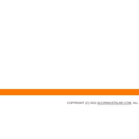
COPYRIGHT (C) 2012
ALCIPANUSTALARI.COM
. AL