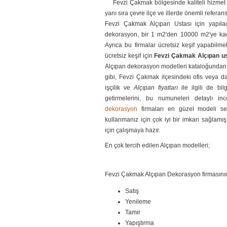
Fevzi Çakmak bölgesinde kaliteli hizmet v
yanı sıra çevre ilçe ve illerde önemli refer
Fevzi Çakmak Alçıpan Ustası için yapıla
dekorasyon, bir 1 m2'den 10000 m2'ye kad
Ayrıca bu firmalar ücretsiz keşif yapabilme
ücretsiz keşif için
Fevzi Çakmak Alçıpan us
Alçıpan dekorasyon modelleri kataloğundan b
gibi, Fevzi Çakmak ilçesindeki ofis veya dai
işçilik ve
Alçıpan fiyatları
ile ilgili de bil
getirmelerini, bu numuneleri detaylı ince
dekorasyon
firmaları en güzel modeli se
kullanmanız için çok iyi bir imkan sağlamı
için çalışmaya hazır.
En çok tercih edilen Alçıpan modelleri;
Fevzi Çakmak Alçıpan Dekorasyon firmasının
Satış
Yenileme
Tamir
Yapıştırma