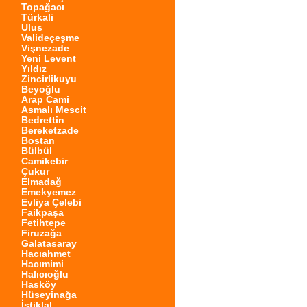
Topağacı
Türkali
Ulus
Valideçeşme
Vişnezade
Yeni Levent
Yıldız
Zincirlikuyu
Beyoğlu
Arap Cami
Asmalı Mescit
Bedrettin
Bereketzade
Bostan
Bülbül
Camikebir
Çukur
Elmadağ
Emekyemez
Evliya Çelebi
Faikpaşa
Fetihtepe
Firuzağa
Galatasaray
Hacıahmet
Hacımimi
Halıcıoğlu
Hasköy
Hüseyinağa
İstiklal