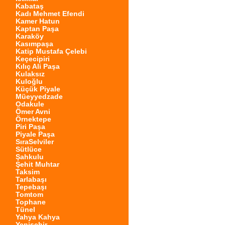
Kabataş
Kadı Mehmet Efendi
Kamer Hatun
Kaptan Paşa
Karaköy
Kasımpaşa
Katip Mustafa Çelebi
Keçecipiri
Kılıç Ali Paşa
Kulaksız
Kuloğlu
Küçük Piyale
Müeyyedzade
Odakule
Ömer Avni
Örnektepe
Piri Paşa
Piyale Paşa
SıraSelviler
Sütlüce
Şahkulu
Şehit Muhtar
Taksim
Tarlabaşı
Tepebaşı
Tomtom
Tophane
Tünel
Yahya Kahya
Yenişehir