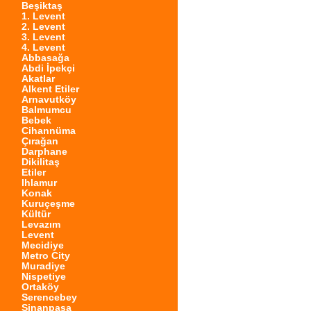
Beşiktaş
1. Levent
2. Levent
3. Levent
4. Levent
Abbasağa
Abdi İpekçi
Akatlar
Alkent Etiler
Arnavutköy
Balmumcu
Bebek
Cihannüma
Çırağan
Darphane
Dikilitaş
Etiler
Ihlamur
Konak
Kuruçeşme
Kültür
Levazım
Levent
Mecidiye
Metro City
Muradiye
Nispetiye
Ortaköy
Serencebey
Sinanpaşa