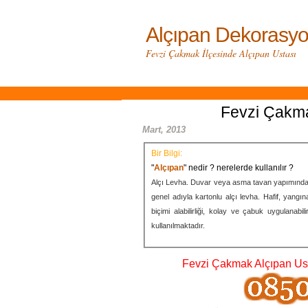
Alçıpan Dekorasyo
Fevzi Çakmak İlçesinde Alçıpan Ustası
Fevzi Çakm
Mart, 2013
Bir Bilgi:
"
Alçıpan
" nedir ? nerelerde kullanılır ?
Alçı Levha. Duvar veya asma tavan yapımında kul
genel adıyla kartonlu alçı levha. Hafif, yangına
biçimi alabilirliği, kolay ve çabuk uygulanabi
kullanılmaktadır.
Fevzi Çakmak Alçıpan Us