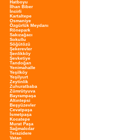
Hatboyu
İlhan Biber
İncirli
Kartaltepe
Osmaniye
Özgürlük Meydanı
Rönepark
Sakızağacı
Sokullu
Söğütözü
Şekerevler
Şenlikköy
Şevketiye
Tandoğan
Yenimahalle
Yeşilköy
Yeşilyurt
Zeytinlik
Zuhuratbaba
Zümrütyuva
Bayrampaşa
Altıntepsi
Beşyüzevler
Cevatpaşa
İsmetpaşa
Kocatepe
Murat Paşa
Sağmalcılar
Terazidere
Vatan