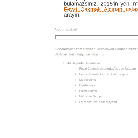
bulamazsınız. 2015'in yeni mo
Fevzi Çakmak Alçıpan ustas
arayın.
Alçıpan çeşitleri;
Alcipanustalari.com dizininde, dekorasyon alanında hizmet
bilgilerinin bulunduğu sayfadasınız.
Bu Sayfada Bulunanlar
Fevzi Çakmak civarında Alçıpan Ustaları
Fevzi Çakmak Alçıpan Dekorasyon
Modellerimiz
Fiyatlarımız
Hizmetlerimiz
Malzeme Satışı
Ev tadilatı ve dekorasyonu