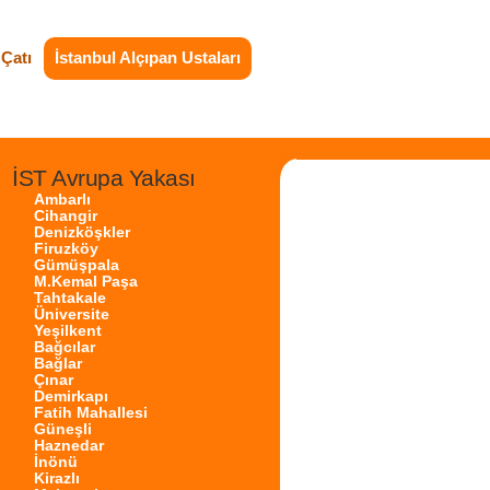
Çatı
İstanbul Alçıpan Ustaları
İST Avrupa Yakası
Ambarlı
Cihangir
Denizköşkler
Firuzköy
Gümüşpala
M.Kemal Paşa
Tahtakale
Üniversite
Yeşilkent
Bağcılar
Bağlar
Çınar
Demirkapı
Fatih Mahallesi
Güneşli
Haznedar
İnönü
Kirazlı