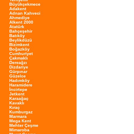
Büyükçekmece
Adakent
Adnan Kahveci
Ahmediye
Alkent 2000
Atatürk
Bahçeşehir
Batıköy
Beylikdüzü
Bizimkent
Boğazköy
Cumhuriyet
Çakmaklı
Dereağzı
Dizdariye
Gürpınar
Güzelce
Hadımköy
Haramidere
İncirtepe
Jetkent
Karaağaç
Kavaklı
Kıraç
Kumburgaz
Marmara
Mega Kent
Mehter Çeşme
Mimaroba