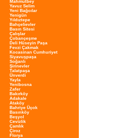
Mahmutbey
Yavuz Selim
Yeni Bağcılar
Yenigün
Yıldıztepe
Bahçelievler
Basın Sitesi
Çalışlar
Çobançeşme
Deli Hüseyin Paşa
Fevzi Çakmak
Kocasinan Cumhuriyet
Siyavuşpaşa
Soğanlı
Şirinevler
Talatpaşa
Ünverdi
Yayla
Yenibosna
Zafer
Bakırköy
Adakale
Ataköy
Bahriye Üçok
Basınköy
Beşyol
Cevizlik
Çamlık
Çiroz
Florya