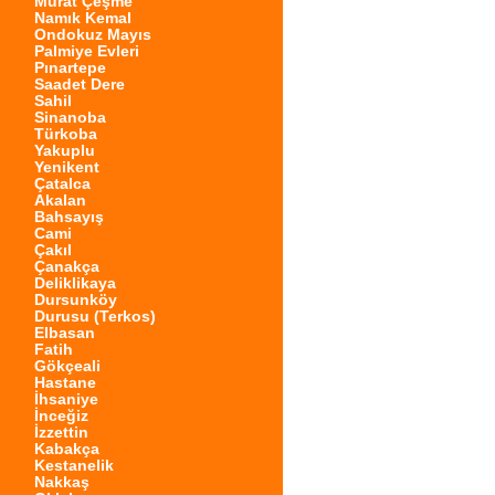
Murat Çeşme
Namık Kemal
Ondokuz Mayıs
Palmiye Evleri
Pınartepe
Saadet Dere
Sahil
Sinanoba
Türkoba
Yakuplu
Yenikent
Çatalca
Akalan
Bahsayış
Cami
Çakıl
Çanakça
Deliklikaya
Dursunköy
Durusu (Terkos)
Elbasan
Fatih
Gökçeali
Hastane
İhsaniye
İnceğiz
İzzettin
Kabakça
Kestanelik
Nakkaş