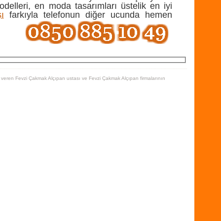
delleri, en moda tasarımları üstelik en iyi
ı
farkıyla telefonun diğer ucunda hemen
 veren Fevzi Çakmak Alçıpan ustası ve Fevzi Çakmak Alçıpan firmalarının