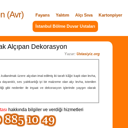
n (Avr)
Fayans
Yalıtım
Alçı Sıva
Kartonpiyer
İstanbul Bölme Duvar Ustaları
ak Alçıpan Dekorasyon
Yazar:
Ustasiyiz.org
lanılmak üzere alçıdan imal edilmiş iki tarafı kâğıt kaplı olan levha,
 dayanıklı, ses yalıtkanlığı iyi bir malzeme olan alçı levha, istenilen
lirliği gibi nedenler ile inşaat ve dekorasyon işlerinde yaygın olarak
tası
hakkında bilgiler ve verdiği hizmetleri