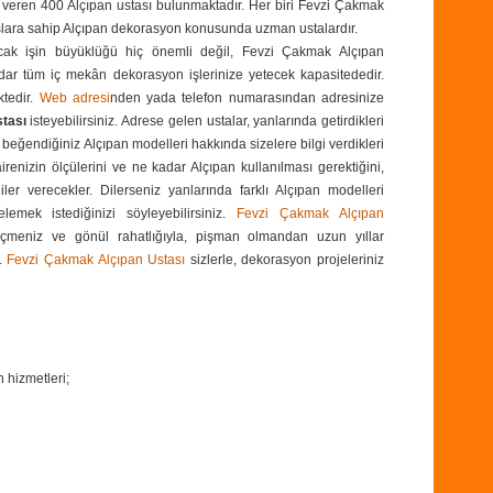
eren 400 Alçıpan ustası bulunmaktadır. Her biri Fevzi Çakmak
anslara sahip Alçıpan dekorasyon konusunda uzman ustalardır.
cak işin büyüklüğü hiç önemli değil, Fevzi Çakmak Alçıpan
ar tüm iç mekân dekorasyon işlerinize yetecek kapasitededir.
ktedir.
Web adresi
nden yada
telefon numarasından
adresinize
tası
isteyebilirsiniz. Adrese gelen ustalar, yanlarında getirdikleri
eğendiğiniz Alçıpan modelleri hakkında sizelere bilgi verdikleri
renizin ölçülerini ve ne kadar Alçıpan kullanılması gerektiğini,
giler verecekler. Dilerseniz yanlarında farklı Alçıpan modelleri
lemek istediğinizi söyleyebilirsiniz.
Fevzi Çakmak Alçıpan
çmeniz ve gönül rahatlığıyla, pişman olmandan uzun yıllar
ş.
Fevzi Çakmak Alçıpan Ustası
sizlerle, dekorasyon projeleriniz
 hizmetleri;