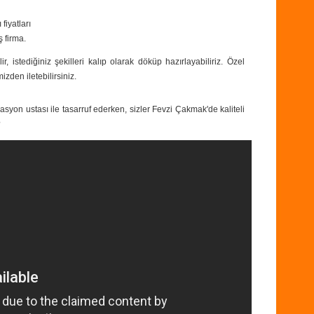
fiyatları
ş firma.
ir, istediğiniz şekilleri kalıp olarak döküp hazırlayabiliriz. Özel
izden iletebilirsiniz.
syon ustası ile tasarruf ederken, sizler Fevzi Çakmak'de kaliteli
?