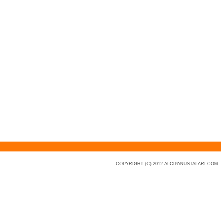
COPYRIGHT (C) 2012
ALCIPANUSTALARI.COM
.