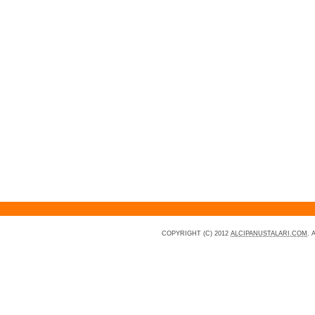
COPYRIGHT (C) 2012
ALCIPANUSTALARI.COM
. 