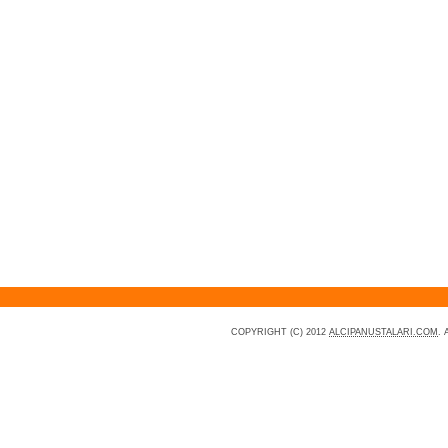
COPYRIGHT (C) 2012
ALCIPANUSTALARI.COM
.