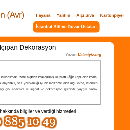
n (Avr)
Fayans
Yalıtım
Alçı Sıva
Kartonpiyer
İstanbul Bölme Duvar Ustaları
 Alçıpan Dekorasyon
Yazar:
Ustasiyiz.org
lanılmak üzere alçıdan imal edilmiş iki tarafı kâğıt kaplı olan levha,
 dayanıklı, ses yalıtkanlığı iyi bir malzeme olan alçı levha, istenilen
lirliği gibi nedenler ile inşaat ve dekorasyon işlerinde yaygın olarak
hakkında bilgiler ve verdiği hizmetleri