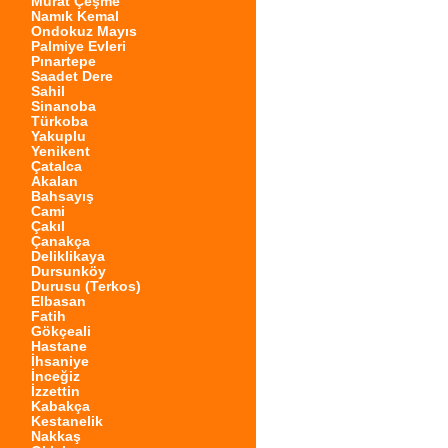
Murat Çeşme
Namık Kemal
Ondokuz Mayıs
Palmiye Evleri
Pınartepe
Saadet Dere
Sahil
Sinanoba
Türkoba
Yakuplu
Yenikent
Çatalca
Akalan
Bahsayış
Cami
Çakıl
Çanakça
Deliklikaya
Dursunköy
Durusu (Terkos)
Elbasan
Fatih
Gökçeali
Hastane
İhsaniye
İnceğiz
İzzettin
Kabakça
Kestanelik
Nakkaş