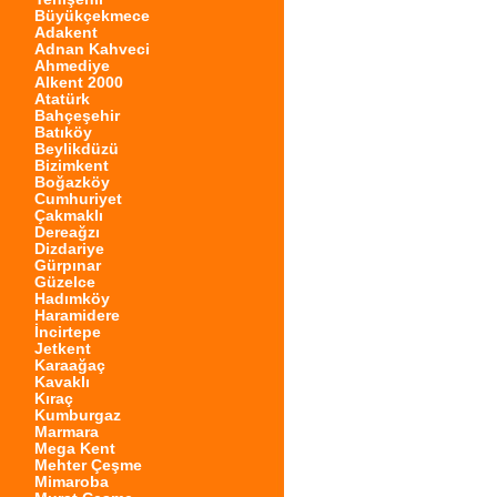
Büyükçekmece
Adakent
Adnan Kahveci
Ahmediye
Alkent 2000
Atatürk
Bahçeşehir
Batıköy
Beylikdüzü
Bizimkent
Boğazköy
Cumhuriyet
Çakmaklı
Dereağzı
Dizdariye
Gürpınar
Güzelce
Hadımköy
Haramidere
İncirtepe
Jetkent
Karaağaç
Kavaklı
Kıraç
Kumburgaz
Marmara
Mega Kent
Mehter Çeşme
Mimaroba