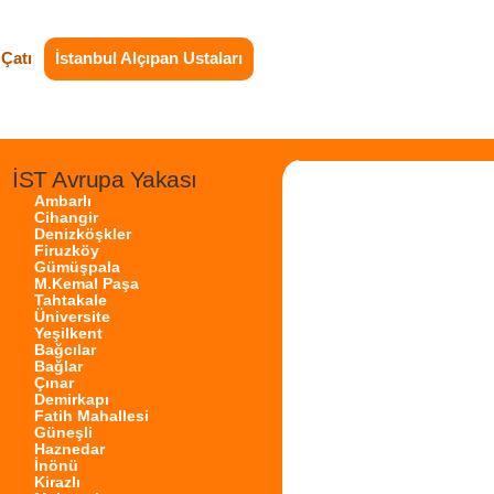
Çatı
İstanbul Alçıpan Ustaları
İST Avrupa Yakası
Ambarlı
Cihangir
Denizköşkler
Firuzköy
Gümüşpala
M.Kemal Paşa
Tahtakale
Üniversite
Yeşilkent
Bağcılar
Bağlar
Çınar
Demirkapı
Fatih Mahallesi
Güneşli
Haznedar
İnönü
Kirazlı