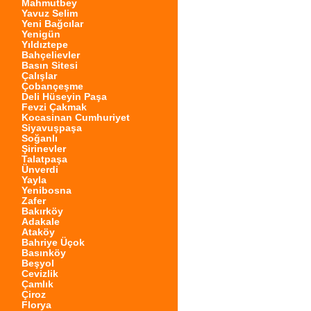
Mahmutbey
Yavuz Selim
Yeni Bağcılar
Yenigün
Yıldıztepe
Bahçelievler
Basın Sitesi
Çalışlar
Çobançeşme
Deli Hüseyin Paşa
Fevzi Çakmak
Kocasinan Cumhuriyet
Siyavuşpaşa
Soğanlı
Şirinevler
Talatpaşa
Ünverdi
Yayla
Yenibosna
Zafer
Bakırköy
Adakale
Ataköy
Bahriye Üçok
Basınköy
Beşyol
Cevizlik
Çamlık
Çiroz
Florya