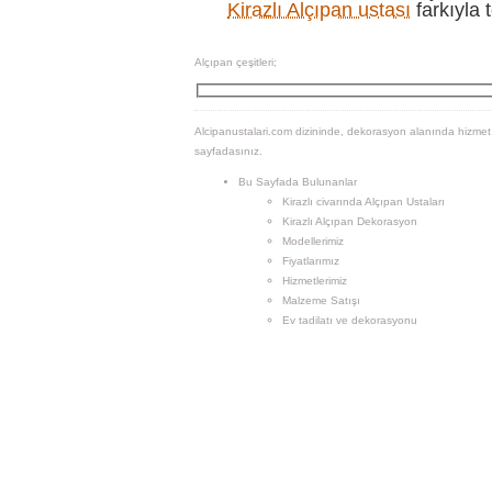
Kirazlı Alçıpan ustası
farkıyla
Alçıpan çeşitleri;
Alcipanustalari.com dizininde, dekorasyon alanında hizmet ve
sayfadasınız.
Bu Sayfada Bulunanlar
Kirazlı civarında Alçıpan Ustaları
Kirazlı Alçıpan Dekorasyon
Modellerimiz
Fiyatlarımız
Hizmetlerimiz
Malzeme Satışı
Ev tadilatı ve dekorasyonu