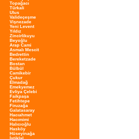
Topağacı
Türkali
Ulus
Valideçeşme
Vişnezade
Yeni Levent
Yıldız
Zincirlikuyu
Beyoğlu
Arap Cami
Asmalı Mescit
Bedrettin
Bereketzade
Bostan
Bülbül
Camikebir
Çukur
Elmadağ
Emekyemez
Evliya Çelebi
Faikpaşa
Fetihtepe
Firuzağa
Galatasaray
Hacıahmet
Hacımimi
Halıcıoğlu
Hasköy
Hüseyinağa
İstiklal