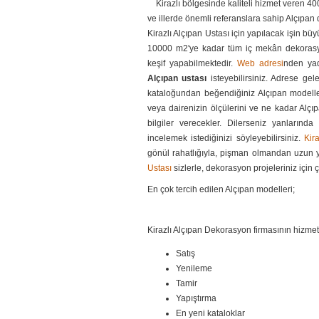
Kirazlı bölgesinde kaliteli hizmet veren 400 
ve illerde önemli referanslara sahip Alçıpa
Kirazlı Alçıpan Ustası için yapılacak işin bü
10000 m2'ye kadar tüm iç mekân dekorasyon 
keşif yapabilmektedir.
Web adresi
nden y
Alçıpan ustası
isteyebilirsiniz. Adrese gel
kataloğundan beğendiğiniz Alçıpan modelleri 
veya dairenizin ölçülerini ve ne kadar Alçıpa
bilgiler verecekler. Dilerseniz yanlarında
incelemek istediğinizi söyleyebilirsiniz.
Kir
gönül rahatlığıyla, pişman olmandan uzun yı
Ustası
sizlerle, dekorasyon projeleriniz için 
En çok tercih edilen Alçıpan modelleri;
Kirazlı Alçıpan Dekorasyon firmasının hizmetl
Satış
Yenileme
Tamir
Yapıştırma
En yeni kataloklar