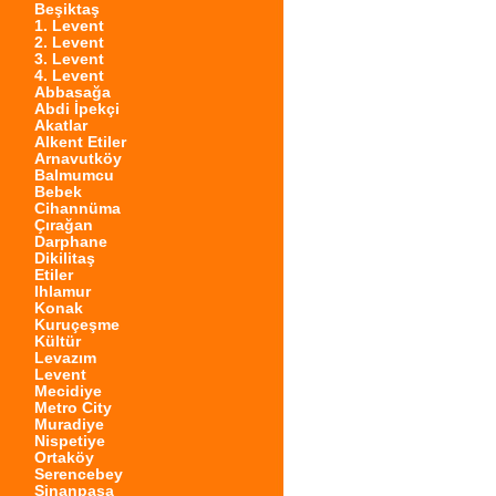
Beşiktaş
1. Levent
2. Levent
3. Levent
4. Levent
Abbasağa
Abdi İpekçi
Akatlar
Alkent Etiler
Arnavutköy
Balmumcu
Bebek
Cihannüma
Çırağan
Darphane
Dikilitaş
Etiler
Ihlamur
Konak
Kuruçeşme
Kültür
Levazım
Levent
Mecidiye
Metro City
Muradiye
Nispetiye
Ortaköy
Serencebey
Sinanpaşa