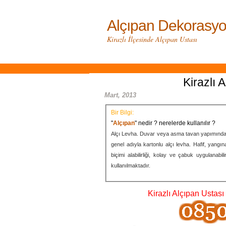
Alçıpan Dekorasyo
Kirazlı İlçesinde Alçıpan Ustası
Kirazlı
Mart, 2013
Bir Bilgi:
"
Alçıpan
" nedir ? nerelerde kullanılır ?
Alçı Levha. Duvar veya asma tavan yapımında kul
genel adıyla kartonlu alçı levha. Hafif, yangına
biçimi alabilirliği, kolay ve çabuk uygulanabi
kullanılmaktadır.
Kirazlı Alçıpan Ustası