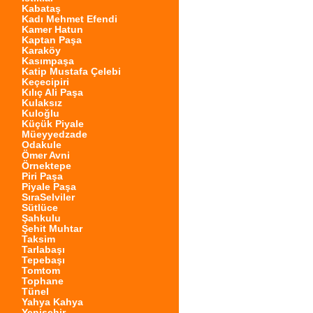
Kabataş
Kadı Mehmet Efendi
Kamer Hatun
Kaptan Paşa
Karaköy
Kasımpaşa
Katip Mustafa Çelebi
Keçecipiri
Kılıç Ali Paşa
Kulaksız
Kuloğlu
Küçük Piyale
Müeyyedzade
Odakule
Ömer Avni
Örnektepe
Piri Paşa
Piyale Paşa
SıraSelviler
Sütlüce
Şahkulu
Şehit Muhtar
Taksim
Tarlabaşı
Tepebaşı
Tomtom
Tophane
Tünel
Yahya Kahya
Yenişehir