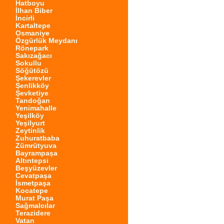
Hatboyu
İlhan Biber
İncirli
Kartaltepe
Osmaniye
Özgürlük Meydanı
Rönepark
Sakızağacı
Sokullu
Söğütözü
Şekerevler
Şenlikköy
Şevketiye
Tandoğan
Yenimahalle
Yeşilköy
Yeşilyurt
Zeytinlik
Zuhuratbaba
Zümrütyuva
Bayrampaşa
Altıntepsi
Beşyüzevler
Cevatpaşa
İsmetpaşa
Kocatepe
Murat Paşa
Sağmalcılar
Terazidere
Vatan