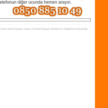
 telefonun diğer ucunda hemen arayın.
ren Kirazlı Alçıpan ustası ve Kirazlı Alçıpan firmalarının bilgilerinin bulunduğu