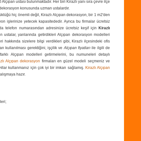
Alçıpan ustası bulunmaktadır. Her biri Kirazlı yanı sıra çevre ilçe
n dekorasyon konusunda uzman ustalardır.
yüklüğü hiç önemli değil, Kirazlı Alçıpan dekorasyon, bir 1 m2'den
işlerinize yetecek kapasitededir. Ayrıca bu firmalar ücretsiz
ada
telefon numarasından
adresinize ücretsiz keşif için
Kirazlı
en ustalar, yanlarında getirdikleri Alçıpan dekorasyon modelleri
hakkında sizelere bilgi verdikleri gibi, Kirazlı ilçesindeki ofis
n kullanılması gerektiğini, işçilik ve
Alçıpan fiyatları
ile ilgili de
 farklı Alçıpan modelleri getirmelerini, bu numuneleri detaylı
azlı Alçıpan dekorasyon
firmaları en güzel modeli seçmeniz ve
llar kullanmanız için çok iyi bir imkan sağlamış.
Kirazlı Alçıpan
çalışmaya hazır.
eri;