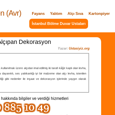
n (Avr)
Fayans
Yalıtım
Alçı Sıva
Kartonpiyer
İstanbul Bölme Duvar Ustaları
Alçıpan Dekorasyon
Yazar:
Ustasiyiz.org
lanılmak üzere alçıdan imal edilmiş iki tarafı kâğıt kaplı olan levha,
 dayanıklı, ses yalıtkanlığı iyi bir malzeme olan alçı levha, istenilen
lirliği gibi nedenler ile inşaat ve dekorasyon işlerinde yaygın olarak
hakkında bilgiler ve verdiği hizmetleri