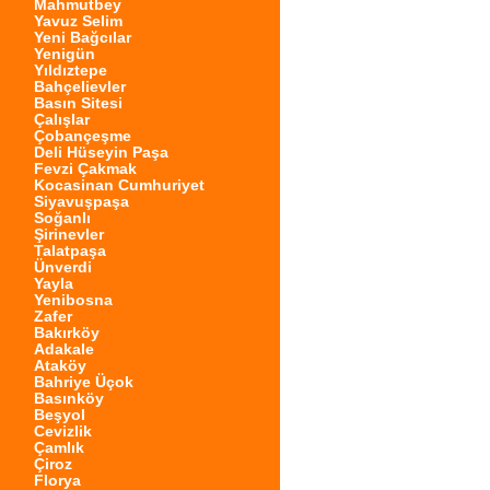
Mahmutbey
Yavuz Selim
Yeni Bağcılar
Yenigün
Yıldıztepe
Bahçelievler
Basın Sitesi
Çalışlar
Çobançeşme
Deli Hüseyin Paşa
Fevzi Çakmak
Kocasinan Cumhuriyet
Siyavuşpaşa
Soğanlı
Şirinevler
Talatpaşa
Ünverdi
Yayla
Yenibosna
Zafer
Bakırköy
Adakale
Ataköy
Bahriye Üçok
Basınköy
Beşyol
Cevizlik
Çamlık
Çiroz
Florya