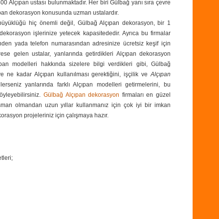
0 Alçıpan ustası bulunmaktadır. Her biri Gülbağ yanı sıra çevre
lçıpan dekorasyon konusunda uzman ustalardır.
 büyüklüğü hiç önemli değil, Gülbağ Alçıpan dekorasyon, bir 1
orasyon işlerinize yetecek kapasitededir. Ayrıca bu firmalar
nden yada
telefon numarasından
adresinize ücretsiz keşif için
drese gelen ustalar, yanlarında getirdikleri Alçıpan dekorasyon
an modelleri hakkında sizelere bilgi verdikleri gibi, Gülbağ
 ve ne kadar Alçıpan kullanılması gerektiğini, işçilik ve
Alçıpan
ilerseniz yanlarında farklı Alçıpan modelleri getirmelerini, bu
öyleyebilirsiniz.
Gülbağ Alçıpan dekorasyon
firmaları en güzel
şman olmandan uzun yıllar kullanmanız için çok iyi bir imkan
korasyon projeleriniz için çalışmaya hazır.
leri;