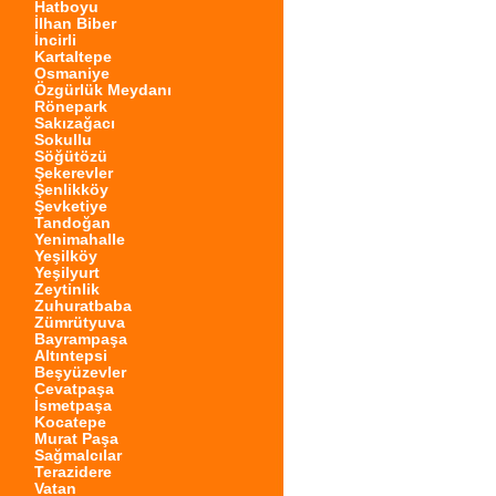
Hatboyu
İlhan Biber
İncirli
Kartaltepe
Osmaniye
Özgürlük Meydanı
Rönepark
Sakızağacı
Sokullu
Söğütözü
Şekerevler
Şenlikköy
Şevketiye
Tandoğan
Yenimahalle
Yeşilköy
Yeşilyurt
Zeytinlik
Zuhuratbaba
Zümrütyuva
Bayrampaşa
Altıntepsi
Beşyüzevler
Cevatpaşa
İsmetpaşa
Kocatepe
Murat Paşa
Sağmalcılar
Terazidere
Vatan