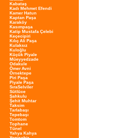
Kabataş
Kadı Mehmet Efendi
Kamer Hatun
Kaptan Paşa
Karaköy
Kasımpaşa
Katip Mustafa Çelebi
Keçecipiri
Kılıç Ali Paşa
Kulaksız
Kuloğlu
Küçük Piyale
Müeyyedzade
Odakule
Ömer Avni
Örnektepe
Piri Paşa
Piyale Paşa
SıraSelviler
Sütlüce
Şahkulu
Şehit Muhtar
Taksim
Tarlabaşı
Tepebaşı
Tomtom
Tophane
Tünel
Yahya Kahya
Yenişehir