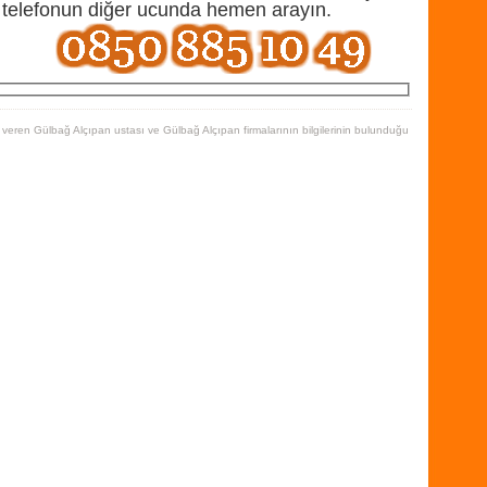
 telefonun diğer ucunda hemen arayın.
veren Gülbağ Alçıpan ustası ve Gülbağ Alçıpan firmalarının bilgilerinin bulunduğu