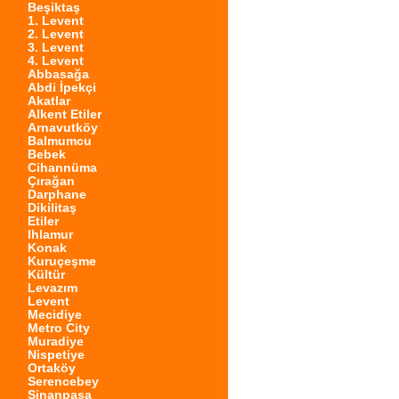
Beşiktaş
1. Levent
2. Levent
3. Levent
4. Levent
Abbasağa
Abdi İpekçi
Akatlar
Alkent Etiler
Arnavutköy
Balmumcu
Bebek
Cihannüma
Çırağan
Darphane
Dikilitaş
Etiler
Ihlamur
Konak
Kuruçeşme
Kültür
Levazım
Levent
Mecidiye
Metro City
Muradiye
Nispetiye
Ortaköy
Serencebey
Sinanpaşa