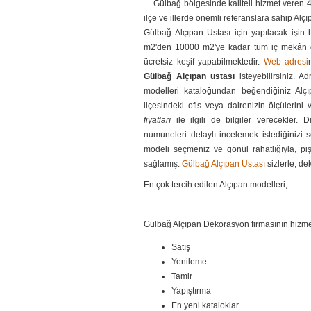
Gülbağ bölgesinde kaliteli hizmet veren 40
ilçe ve illerde önemli referanslara sahip A
Gülbağ Alçıpan Ustası için yapılacak işin
m2'den 10000 m2'ye kadar tüm iç mekân dek
ücretsiz keşif yapabilmektedir.
Web adresi
Gülbağ Alçıpan ustası
isteyebilirsiniz. A
modelleri kataloğundan beğendiğiniz Alçıp
ilçesindeki ofis veya dairenizin ölçülerini
fiyatları
ile ilgili de bilgiler verecekler. D
numuneleri detaylı incelemek istediğinizi s
modeli seçmeniz ve gönül rahatlığıyla, pi
sağlamış.
Gülbağ Alçıpan Ustası
sizlerle, de
En çok tercih edilen Alçıpan modelleri;
Gülbağ Alçıpan Dekorasyon firmasının hizmet
Satış
Yenileme
Tamir
Yapıştırma
En yeni kataloklar