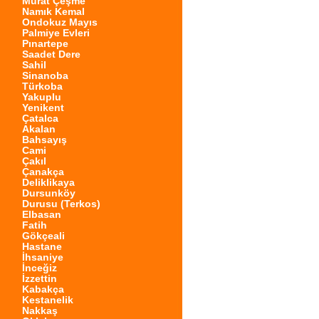
Murat Çeşme
Namık Kemal
Ondokuz Mayıs
Palmiye Evleri
Pınartepe
Saadet Dere
Sahil
Sinanoba
Türkoba
Yakuplu
Yenikent
Çatalca
Akalan
Bahsayış
Cami
Çakıl
Çanakça
Deliklikaya
Dursunköy
Durusu (Terkos)
Elbasan
Fatih
Gökçeali
Hastane
İhsaniye
İnceğiz
İzzettin
Kabakça
Kestanelik
Nakkaş