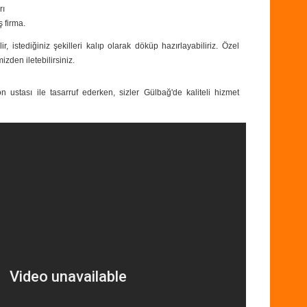
rı
ş firma.
ir, istediğiniz şekilleri kalıp olarak döküp hazırlayabiliriz. Özel
izden iletebilirsiniz.
 ustası ile tasarruf ederken, sizler Gülbağ'de kaliteli hizmet