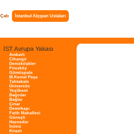
Çatı
İstanbul Alçıpan Ustaları
İST Avrupa Yakası
Ambarlı
Cihangir
Denizköşkler
Firuzköy
Gümüşpala
M.Kemal Paşa
Tahtakale
Üniversite
Yeşilkent
Bağcılar
Bağlar
Çınar
Demirkapı
Fatih Mahallesi
Güneşli
Haznedar
İnönü
Kirazlı