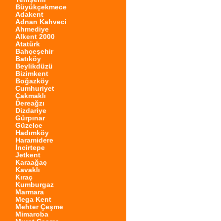
Büyükçekmece
Adakent
Adnan Kahveci
Ahmediye
Alkent 2000
Atatürk
Bahçeşehir
Batıköy
Beylikdüzü
Bizimkent
Boğazköy
Cumhuriyet
Çakmaklı
Dereağzı
Dizdariye
Gürpınar
Güzelce
Hadımköy
Haramidere
İncirtepe
Jetkent
Karaağaç
Kavaklı
Kıraç
Kumburgaz
Marmara
Mega Kent
Mehter Çeşme
Mimaroba