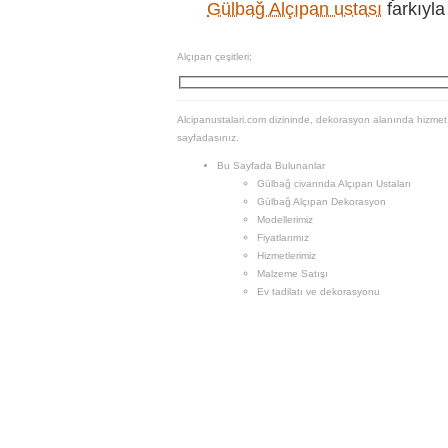
Gülbağ Alçıpan ustası
farkıyla
Alçıpan çeşitleri;
Alcipanustalari.com dizininde, dekorasyon alanında hizmet 
sayfadasınız.
Bu Sayfada Bulunanlar
Gülbağ civarında Alçıpan Ustaları
Gülbağ Alçıpan Dekorasyon
Modellerimiz
Fiyatlarımız
Hizmetlerimiz
Malzeme Satışı
Ev tadilatı ve dekorasyonu