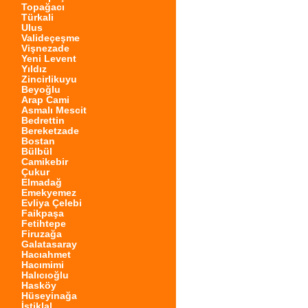
Topağacı
Türkali
Ulus
Valideçeşme
Vişnezade
Yeni Levent
Yıldız
Zincirlikuyu
Beyoğlu
Arap Cami
Asmalı Mescit
Bedrettin
Bereketzade
Bostan
Bülbül
Camikebir
Çukur
Elmadağ
Emekyemez
Evliya Çelebi
Faikpaşa
Fetihtepe
Firuzağa
Galatasaray
Hacıahmet
Hacımimi
Halıcıoğlu
Hasköy
Hüseyinağa
İstiklal