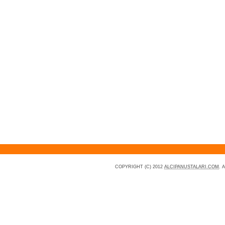
COPYRIGHT (C) 2012
ALCIPANUSTALARI.COM
. 