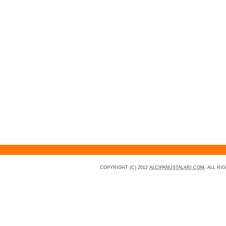
COPYRIGHT (C) 2012
ALCIPANUSTALARI.COM
. ALL R