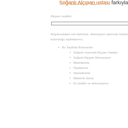
Soğanlı Alçıpan ustası
farkıyl
Alçıpan çeşitleri;
Alcipanustalari.com dizininde, dekorasyon alanında hizmet v
bulunduğu sayfadasınız.
Bu Sayfada Bulunanlar
Soğanlı civarında Alçıpan Ustaları
Soğanlı Alçıpan Dekorasyon
Modellerimiz
Fiyatlarımız
Hizmetlerimiz
Malzeme Satışı
Ev tadilatı ve dekorasyonu