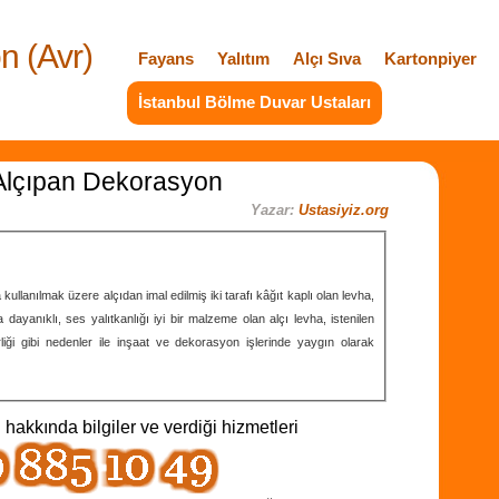
n (Avr)
Fayans
Yalıtım
Alçı Sıva
Kartonpiyer
İstanbul Bölme Duvar Ustaları
Alçıpan Dekorasyon
Yazar:
Ustasiyiz.org
lanılmak üzere alçıdan imal edilmiş iki tarafı kâğıt kaplı olan levha,
 dayanıklı, ses yalıtkanlığı iyi bir malzeme olan alçı levha, istenilen
lirliği gibi nedenler ile inşaat ve dekorasyon işlerinde yaygın olarak
ı
hakkında bilgiler ve verdiği hizmetleri