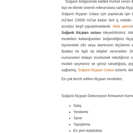
Soğanlı bölgesinde kaliteli hizmet veren 40
ilçe ve illerde önemli referanslara sahip A
Soğanlı Alçıpan Ustası için yapılacak işin
m2'den 10000 m2'ye kadar tüm iç mekân dek
ücretsiz keşif yapabilmektedir.
Web adresi
Soğanlı Alçıpan ustası
isteyebilirsiniz. A
modelleri kataloğundan beğendiğiniz Alçıp
ilçesindeki ofis veya dairenizin ölçülerini
fiyatları
ile ilgili de bilgiler verecekler. D
numuneleri detaylı incelemek istediğinizi s
modeli seçmeniz ve gönül rahatlığıyla, pi
sağlamış.
Soğanlı Alçıpan Ustası
sizlerle, de
En çok tercih edilen Alçıpan modelleri;
Soğanlı Alçıpan Dekorasyon firmasının hizme
Satış
Yenileme
Tamir
Yapıştırma
En yeni kataloklar