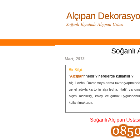
Alçıpan Dekorasyo
Soğanlı İlçesinde Alçıpan Ustası
Soğanlı 
Mart, 2013
Bir Bilgi:
"
Alçıpan
" nedir ? nerelerde kullanılır ?
Alçı Levha. Duvar veya asma tavan yapımında kul
genel adıyla kartonlu alçı levha. Hafif, yangına
biçimi alabilirliği, kolay ve çabuk uygulanabi
kullanılmaktadır.
Soğanlı Alçıpan Ustas