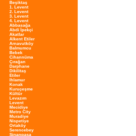
Beşiktaş
1. Levent
2. Levent
3. Levent
4. Levent
Abbasağa
Abdi İpekçi
Akatlar
Alkent Etiler
Arnavutköy
Balmumcu
Bebek
Cihannüma
Çırağan
Darphane
Dikilitaş
Etiler
Ihlamur
Konak
Kuruçeşme
Kültür
Levazım
Levent
Mecidiye
Metro City
Muradiye
Nispetiye
Ortaköy
Serencebey
Sinanpaşa