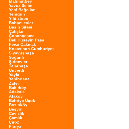
Mahmutbey
Yavuz Selim
Yeni Bağcılar
Yenigün
Yıldıztepe
Bahçelievler
Basın Sitesi
Çalışlar
Çobançeşme
Deli Hüseyin Paşa
Fevzi Çakmak
Kocasinan Cumhuriyet
Siyavuşpaşa
Soğanlı
Şirinevler
Talatpaşa
Ünverdi
Yayla
Yenibosna
Zafer
Bakırköy
Adakale
Ataköy
Bahriye Üçok
Basınköy
Beşyol
Cevizlik
Çamlık
Çiroz
Florya