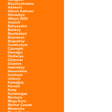
Büyükçekmece
Adakent
Adnan Kahveci
Ahmediye
Alkent 2000
Atatürk
Bahçeşehir
Batıköy
Beylikdüzü
Bizimkent
Boğazköy
Cumhuriyet
Çakmaklı
Dereağzı
Dizdariye
Gürpınar
Güzelce
Hadımköy
Haramidere
İncirtepe
Jetkent
Karaağaç
Kavaklı
Kıraç
Kumburgaz
Marmara
Mega Kent
Mehter Çeşme
Mimaroba