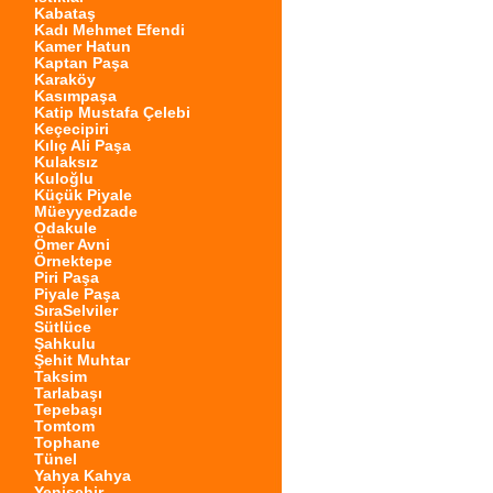
Kabataş
Kadı Mehmet Efendi
Kamer Hatun
Kaptan Paşa
Karaköy
Kasımpaşa
Katip Mustafa Çelebi
Keçecipiri
Kılıç Ali Paşa
Kulaksız
Kuloğlu
Küçük Piyale
Müeyyedzade
Odakule
Ömer Avni
Örnektepe
Piri Paşa
Piyale Paşa
SıraSelviler
Sütlüce
Şahkulu
Şehit Muhtar
Taksim
Tarlabaşı
Tepebaşı
Tomtom
Tophane
Tünel
Yahya Kahya
Yenişehir