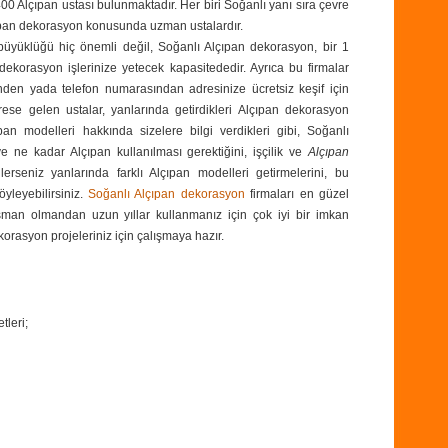
0 Alçıpan ustası bulunmaktadır. Her biri Soğanlı yanı sıra çevre
lçıpan dekorasyon konusunda uzman ustalardır.
 büyüklüğü hiç önemli değil, Soğanlı Alçıpan dekorasyon, bir 1
orasyon işlerinize yetecek kapasitededir. Ayrıca bu firmalar
nden yada
telefon numarasından
adresinize ücretsiz keşif için
drese gelen ustalar, yanlarında getirdikleri Alçıpan dekorasyon
an modelleri hakkında sizelere bilgi verdikleri gibi, Soğanlı
 ve ne kadar Alçıpan kullanılması gerektiğini, işçilik ve
Alçıpan
ilerseniz yanlarında farklı Alçıpan modelleri getirmelerini, bu
öyleyebilirsiniz.
Soğanlı Alçıpan dekorasyon
firmaları en güzel
şman olmandan uzun yıllar kullanmanız için çok iyi bir imkan
korasyon projeleriniz için çalışmaya hazır.
tleri;