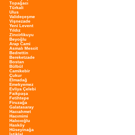
Topağacı
Türkali
Ulus
Valideçeşme
Vişnezade
Yeni Levent
Yıldız
Zincirlikuyu
Beyoğlu
Arap Cami
Asmalı Mescit
Bedrettin
Bereketzade
Bostan
Bülbül
Camikebir
Çukur
Elmadağ
Emekyemez
Evliya Çelebi
Faikpaşa
Fetihtepe
Firuzağa
Galatasaray
Hacıahmet
Hacımimi
Halıcıoğlu
Hasköy
Hüseyinağa
İstiklal