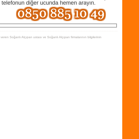
a telefonun diğer ucunda hemen arayın.
eren Soğanlı Alçıpan ustası ve Soğanlı Alçıpan firmalarının bilgilerinin