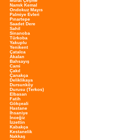
Murat Çeşme
Namık Kemal
Ondokuz Mayıs
Palmiye Evleri
Pınartepe
Saadet Dere
Sahil
Sinanoba
Türkoba
Yakuplu
Yenikent
Çatalca
Akalan
Bahsayış
Cami
Çakıl
Çanakça
Deliklikaya
Dursunköy
Durusu (Terkos)
Elbasan
Fatih
Gökçeali
Hastane
İhsaniye
İnceğiz
İzzettin
Kabakça
Kestanelik
Nakkaş