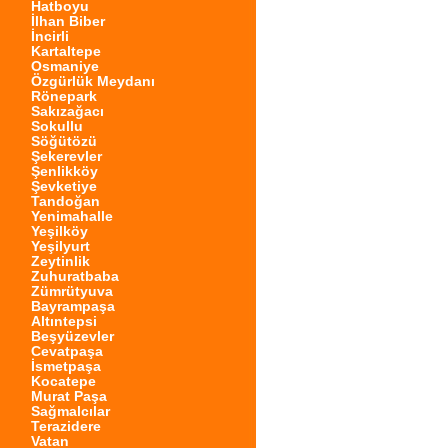
Hatboyu
İlhan Biber
İncirli
Kartaltepe
Osmaniye
Özgürlük Meydanı
Rönepark
Sakızağacı
Sokullu
Söğütözü
Şekerevler
Şenlikköy
Şevketiye
Tandoğan
Yenimahalle
Yeşilköy
Yeşilyurt
Zeytinlik
Zuhuratbaba
Zümrütyuva
Bayrampaşa
Altıntepsi
Beşyüzevler
Cevatpaşa
İsmetpaşa
Kocatepe
Murat Paşa
Sağmalcılar
Terazidere
Vatan