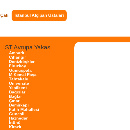
Çatı
İstanbul Alçıpan Ustaları
İST Avrupa Yakası
Ambarlı
Cihangir
Denizköşkler
Firuzköy
Gümüşpala
M.Kemal Paşa
Tahtakale
Üniversite
Yeşilkent
Bağcılar
Bağlar
Çınar
Demirkapı
Fatih Mahallesi
Güneşli
Haznedar
İnönü
Kirazlı