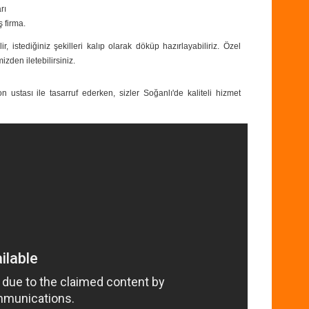
rı
ş firma.
ir, istediğiniz şekilleri kalıp olarak döküp hazırlayabiliriz. Özel
izden iletebilirsiniz.
 ustası ile tasarruf ederken, sizler Soğanlı'de kaliteli hizmet