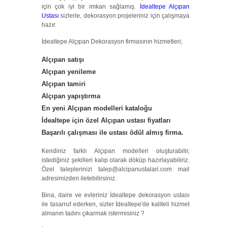
için çok iyi bir imkan sağlamış.
İdealtepe Alçıpan
Ustası
sizlerle, dekorasyon projeleriniz için çalışmaya
hazır.
İdealtepe Alçıpan Dekorasyon firmasının hizmetleri;
Alçıpan satışı
Alçıpan yenileme
Alçıpan tamiri
Alçıpan yapıştırma
En yeni
Alçıpan modelleri
kataloğu
İdealtepe için özel Alçıpan ustası fiyatları
Başarılı çalışması ile ustası ödül almış firma.
Kendiniz farklı Alçıpan modelleri oluşturabilir,
istediğiniz şekilleri kalıp olarak döküp hazırlayabiliriz.
Özel taleplerinizi talep@alcipanustalari.com mail
adresimizden iletebilirsiniz.
Bina, daire ve evleriniz İdealtepe dekorasyon ustası
ile tasarruf ederken, sizler İdealtepe'de kaliteli hizmet
almanın tadını çıkarmak istermisiniz ?