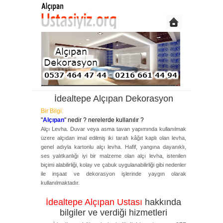
İdealtepe Alçıpan Dekorasyon
Bir Bilgi:
"
Alçıpan
" nedir ? nerelerde kullanılır ?
Alçı Levha. Duvar veya asma tavan yapımında kullanılmak
üzere alçıdan imal edilmiş iki tarafı kâğıt kaplı olan levha,
genel adıyla kartonlu alçı levha. Hafif, yangına dayanıklı,
ses yalıtkanlığı iyi bir malzeme olan alçı levha, istenilen
biçimi alabilirliği, kolay ve çabuk uygulanabilirliği gibi nedenler
ile inşaat ve dekorasyon işlerinde yaygın olarak
kullanılmaktadır.
İdealtepe Alçıpan Ustası
hakkında
bilgiler ve verdiği hizmetleri