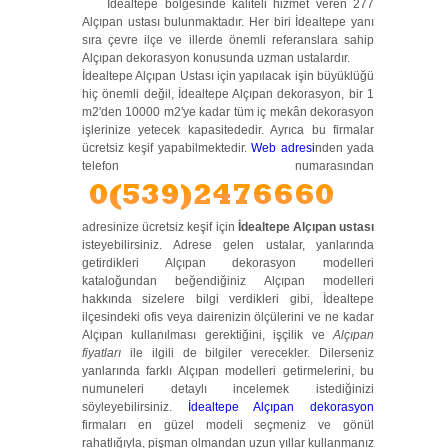
İdealtepe bölgesinde kaliteli hizmet veren 277
Alçıpan ustası bulunmaktadır. Her biri İdealtepe yanı
sıra çevre ilçe ve illerde önemli referanslara sahip
Alçıpan dekorasyon konusunda uzman ustalardır.
İdealtepe Alçıpan Ustası için yapılacak işin büyüklüğü
hiç önemli değil, İdealtepe Alçıpan dekorasyon, bir 1
m2'den 10000 m2'ye kadar tüm iç mekân dekorasyon
işlerinize yetecek kapasitededir. Ayrıca bu firmalar
ücretsiz keşif yapabilmektedir.
Web adresi
nden yada
telefon numarasından
adresinize ücretsiz keşif için
İdealtepe Alçıpan ustası
isteyebilirsiniz. Adrese gelen ustalar, yanlarında
getirdikleri Alçıpan dekorasyon modelleri
kataloğundan beğendiğiniz Alçıpan modelleri
hakkında sizelere bilgi verdikleri gibi, İdealtepe
ilçesindeki ofis veya dairenizin ölçülerini ve ne kadar
Alçıpan kullanılması gerektiğini, işçilik ve
Alçıpan
fiyatları
ile ilgili de bilgiler verecekler. Dilerseniz
yanlarında farklı Alçıpan modelleri getirmelerini, bu
numuneleri detaylı incelemek istediğinizi
söyleyebilirsiniz.
İdealtepe Alçıpan dekorasyon
firmaları en güzel modeli seçmeniz ve gönül
rahatlığıyla, pişman olmandan uzun yıllar kullanmanız