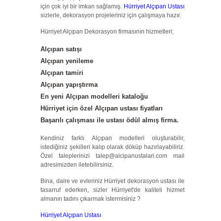
için çok iyi bir imkan sağlamış.
Hürriyet Alçıpan Ustası
sizlerle, dekorasyon projeleriniz için çalışmaya hazır.
Hürriyet Alçıpan Dekorasyon firmasının hizmetleri;
Alçıpan satışı
Alçıpan yenileme
Alçıpan tamiri
Alçıpan yapıştırma
En yeni
Alçıpan modelleri
kataloğu
Hürriyet için özel Alçıpan ustası fiyatları
Başarılı çalışması ile ustası ödül almış firma.
Kendiniz farklı Alçıpan modelleri oluşturabilir,
istediğiniz şekilleri kalıp olarak döküp hazırlayabiliriz.
Özel taleplerinizi talep@alcipanustalari.com mail
adresimizden iletebilirsiniz.
Bina, daire ve evleriniz Hürriyet dekorasyon ustası ile
tasarruf ederken, sizler Hürriyet'de kaliteli hizmet
almanın tadını çıkarmak istermisiniz ?
Hürriyet Alçıpan Ustası