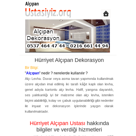
Hürriyet Alçıpan Dekorasyon
Bir Bilgi:
"
Alçıpan
" nedir ? nerelerde kullanılır ?
Alçı Levha. Duvar veya asma tavan yapımında kullanılmak
üzere alçıdan imal edilmiş iki tarafı kâğıt kaplı olan levha,
genel adıyla kartonlu alçı levha. Hafif, yangına dayanıklı,
ses yalıtkanlığı iyi bir malzeme olan alçı levha, istenilen
biçimi alabilirliği, kolay ve çabuk uygulanabilirliği gibi nedenler
ile inşaat ve dekorasyon işlerinde yaygın olarak
kullanılmaktadır.
Hürriyet Alçıpan Ustası
hakkında
bilgiler ve verdiği hizmetleri