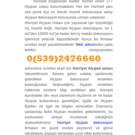
Hürriyet bölgesinde kaliteli hizmet veren 277
Alçıpan ustası bulunmaktadır. Her biri Hürriyet yanı
sıra çevre ilçe ve illerde önemli referanslara sahip
Alçıpan dekorasyon konusunda uzman ustalardır.
Hürriyet Alçıpan Ustası için yapılacak işin büyüklüğü
hiç önemli değil, Hürriyet Alçıpan dekorasyon, bir 1
m2'den 10000 m2'ye kadar tüm iç mekân dekorasyon
işlerinize yetecek kapasitededir. Ayrıca bu firmalar
ücretsiz keşif yapabilmektedir.
Web adresi
nden yada
telefon numarasından
adresinize ücretsiz keşif için
Hürriyet Alçıpan ustası
isteyebilirsiniz. Adrese gelen ustalar, yanlarında
getirdikleri Alçıpan dekorasyon modelleri
kataloğundan beğendiğiniz Alçıpan modelleri
hakkında sizelere bilgi verdikleri gibi, Hürriyet
ilçesindeki ofis veya dairenizin ölçülerini ve ne kadar
Alçıpan kullanılması gerektiğini, işçilik ve
Alçıpan
fiyatları
ile ilgili de bilgiler verecekler. Dilerseniz
yanlarında farklı Alçıpan modelleri getirmelerini, bu
numuneleri detaylı incelemek istediğinizi
söyleyebilirsiniz.
Hürriyet Alçıpan dekorasyon
firmaları en güzel modeli seçmeniz ve gönül
rahatlığıyla, pişman olmandan uzun yıllar kullanmanız