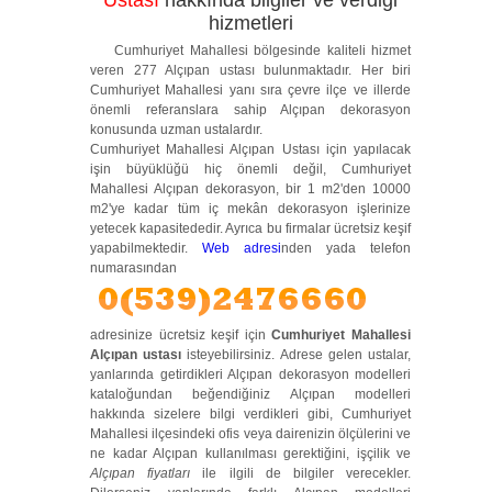
Ustası
hakkında bilgiler ve verdiği
hizmetleri
Cumhuriyet Mahallesi bölgesinde kaliteli hizmet
veren 277 Alçıpan ustası bulunmaktadır. Her biri
Cumhuriyet Mahallesi yanı sıra çevre ilçe ve illerde
önemli referanslara sahip Alçıpan dekorasyon
konusunda uzman ustalardır.
Cumhuriyet Mahallesi Alçıpan Ustası için yapılacak
işin büyüklüğü hiç önemli değil, Cumhuriyet
Mahallesi Alçıpan dekorasyon, bir 1 m2'den 10000
m2'ye kadar tüm iç mekân dekorasyon işlerinize
yetecek kapasitededir. Ayrıca bu firmalar ücretsiz keşif
yapabilmektedir.
Web adresi
nden yada
telefon
numarasından
adresinize ücretsiz keşif için
Cumhuriyet Mahallesi
Alçıpan ustası
isteyebilirsiniz. Adrese gelen ustalar,
yanlarında getirdikleri Alçıpan dekorasyon modelleri
kataloğundan beğendiğiniz Alçıpan modelleri
hakkında sizelere bilgi verdikleri gibi, Cumhuriyet
Mahallesi ilçesindeki ofis veya dairenizin ölçülerini ve
ne kadar Alçıpan kullanılması gerektiğini, işçilik ve
Alçıpan fiyatları
ile ilgili de bilgiler verecekler.