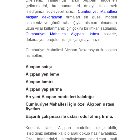
Dilerseniz yanlarında farklı Alçıpan modelleri
getirmelerini, bu numuneleri detaylı incelemek
istediğinizi söyleyebilirsiniz.
Cumhuriyet Mahallesi
Alçıpan dekorasyon
firmaları en güzel modeli
seçmeniz ve gönül rahatlığıyla, pişman olmandan
uzun yıllar kullanmanız için çok iyi bir imkan sağlamış.
Cumhuriyet Mahallesi Alçıpan Ustası
sizlerle,
dekorasyon projeleriniz için çalışmaya hazır.
Cumhuriyet Mahallesi Alçıpan Dekorasyon firmasının
hizmetleri;
Alçıpan satışı
Alçıpan yenileme
Alçıpan tamiri
Alçıpan yapıştırma
En yeni
Alçıpan modelleri
kataloğu
Cumhuriyet Mahallesi için özel Alçıpan ustası
fiyatları
Başarılı çalışması ile ustası ödül almış firma.
Kendiniz farklı Alçıpan modelleri oluşturabilir,
istediğiniz şekilleri kalıp olarak döküp hazırlayabiliriz.
Özel taleplerinizi talep@alcipanustalari.com mail