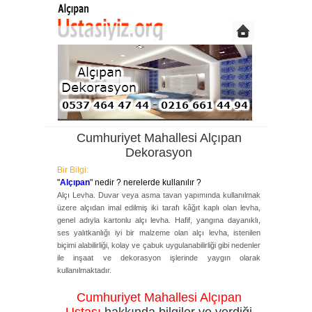
Cumhuriyet Mahallesi Alçıpan
Dekorasyon
Bir Bilgi:
"
Alçıpan
" nedir ? nerelerde kullanılır ?
Alçı Levha. Duvar veya asma tavan yapımında kullanılmak
üzere alçıdan imal edilmiş iki tarafı kâğıt kaplı olan levha,
genel adıyla kartonlu alçı levha. Hafif, yangına dayanıklı,
ses yalıtkanlığı iyi bir malzeme olan alçı levha, istenilen
biçimi alabilirliği, kolay ve çabuk uygulanabilirliği gibi nedenler
ile inşaat ve dekorasyon işlerinde yaygın olarak
kullanılmaktadır.
Cumhuriyet Mahallesi Alçıpan